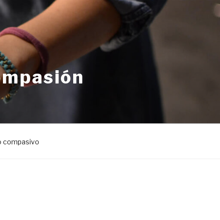
Compasión
o compasivo