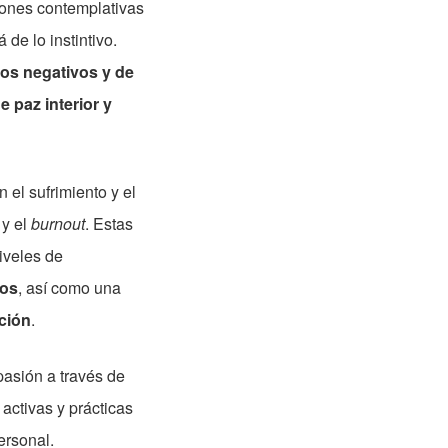
iones contemplativas
de lo instintivo.
cios negativos y de
e paz interior y
 el sufrimiento y el
 y el
burnout
. Estas
iveles de
ros
, así como una
ción
.
pasión a través de
 activas y prácticas
ersonal.