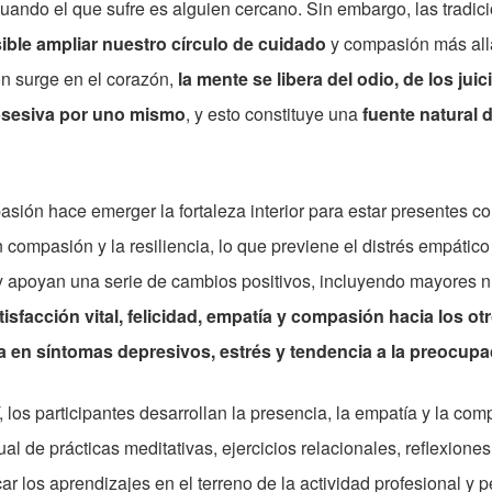
uando el que sufre es alguien cercano. Sin embargo, las tradic
ible ampliar nuestro círculo de cuidado
y compasión más allá 
n surge en el corazón,
la mente se libera del odio, de los jui
bsesiva por uno mismo
, y esto constituye una
fuente natural d
asión hace emerger la fortaleza interior para estar presentes con
 compasión y la resiliencia, lo que previene el distrés empático
 y apoyan una serie de cambios positivos, incluyendo mayores n
sfacción vital, felicidad, empatía y compasión hacia los ot
a en síntomas depresivos, estrés y tendencia a la preocupa
los participantes desarrollan la presencia, la empatía y la com
l de prácticas meditativas, ejercicios relacionales, reflexiones
ar los aprendizajes en el terreno de la actividad profesional y p