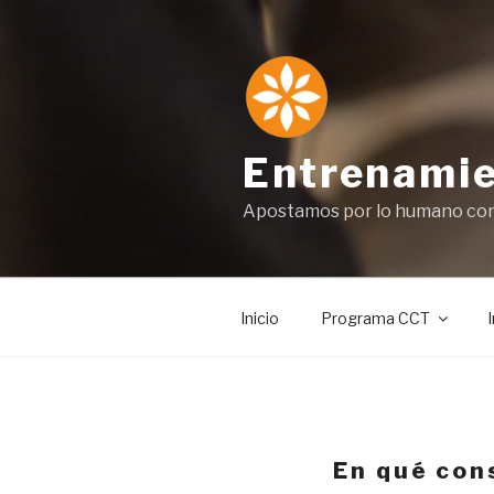
Saltar
al
contenido
Entrenamie
Apostamos por lo humano con 
Inicio
Programa CCT
En qué con