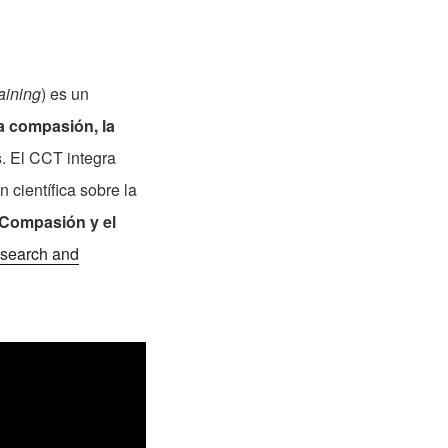
aining
) es un
la compasión, la
s
. El CCT integra
 científica sobre la
a Compasión y el
esearch and